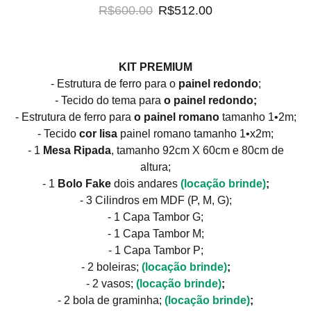
R$600.00
R$512.00
KIT PREMIUM
- Estrutura de ferro para o
painel redondo
;
- Tecido do tema para
o painel redondo;
- Estrutura de ferro para
o painel romano
tamanho 1•2m;
- Tecido
cor
lisa
painel romano
tamanho 1•x2m;
- 1
Mesa Ripada
, tamanho 92cm X 60cm e 80cm de
altura;
- 1
Bolo Fake
dois andares
(locação brinde)
;
- 3 Cilindros em MDF (P, M, G);
- 1 Capa Tambor G;
- 1 Capa Tambor M;
- 1 Capa Tambor P;
- 2 boleiras;
(locação brinde)
;
- 2 vasos;
(locação brinde)
;
- 2 bola de graminha;
(locação brinde)
;