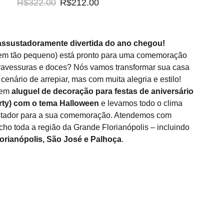
R$322.00
R$212.00
 assustadoramente divertida do ano chegou!
em tão pequeno) está pronto para uma comemoração
 travessuras e doces? Nós vamos transformar sua casa
enário de arrepiar, mas com muita alegria e estilo!
 em
aluguel de decoração para festas de aniversário
rty) com o tema Halloween
e levamos todo o clima
stador para a sua comemoração. Atendemos com
cho toda a região da Grande Florianópolis – incluindo
lorianópolis, São José e Palhoça
.